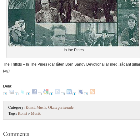
In the Pines
The Triffids – In The Pines (där låten Born Sandy Devotional är med, sådant gilla
jag)
Dela:
Category:
Konst
,
Musik
,
Okategoriserade
Tags:
Konst
>
Musik
Comments