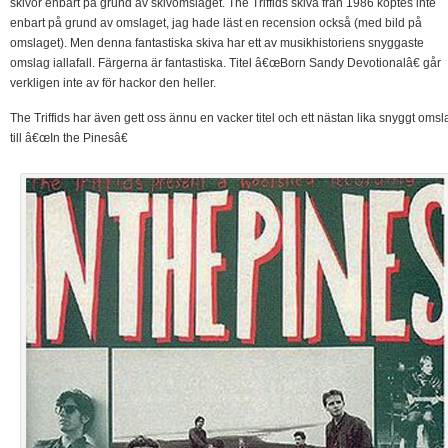
skivor enbart på grund av skivomslaget. The Triffids skiva från 1986 köptes inte
enbart på grund av omslaget, jag hade läst en recension också (med bild på
omslaget). Men denna fantastiska skiva har ett av musikhistoriens snyggaste
omslag iallafall. Färgerna är fantastiska. Titel â€œBorn Sandy Devotionalâ€ går
verkligen inte av för hackor den heller.
The Triffids har även gett oss ännu en vacker titel och ett nästan lika snyggt omsl
till â€œIn the Pinesâ€