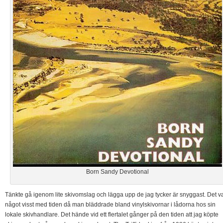
Born Sandy Devotional
Tänkte gå igenom lite skivomslag och lägga upp de jag tycker är snyggast. Det v
något visst med tiden då man bläddrade bland vinylskivornar i lådorna hos sin
lokale skivhandlare. Det hände vid ett flertalet gånger på den tiden att jag köpte