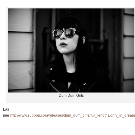
Dum Dum Girls
Läs
mer
http://www.subpop.com/releases/dum_dum_girls/full_lengths/only_in_drea