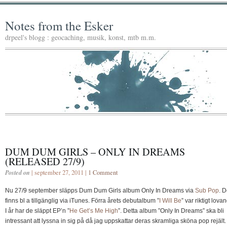
Notes from the Esker
drpeel's blogg : geocaching, musik, konst, mtb m.m.
DUM DUM GIRLS – ONLY IN DREAMS
(RELEASED 27/9)
Posted on
| september 27, 2011 |
1 Comment
Nu 27/9 september släpps Dum Dum Girls album Only In Dreams via
Sub Pop
. 
finns bl a tillgänglig via iTunes. Förra årets debutalbum ”
I Will Be
” var riktigt lova
I år har de släppt EP’n ”
He Get’s Me High
”. Detta album ”Only In Dreams” ska bli
intressant att lyssna in sig på då jag uppskattar deras skramliga sköna pop rejält.