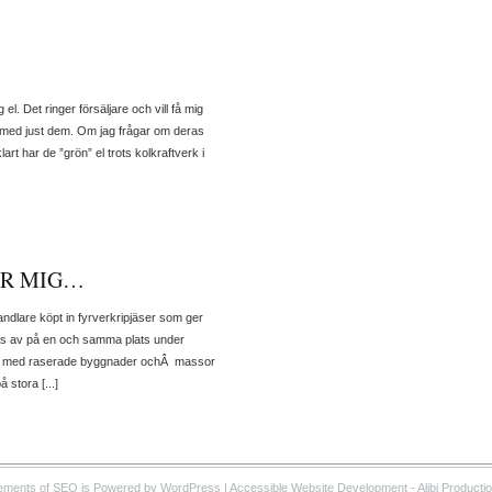
el. Det ringer försäljare och vill få mig
l med just dem. Om jag frågar om deras
rt har de ”grön” el trots kolkraftverk i
ÖR MIG…
handlare köpt in fyrverkripjäser som ger
mällas av på en och samma plats under
r med raserade byggnader ochÂ massor
 stora [...]
ements of SEO is Powered by WordPress |
Accessible Website Development
- Alibi Producti