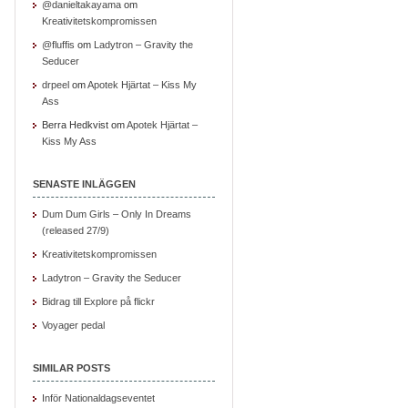
@danieltakayama
om
Kreativitetskompromissen
@fluffis
om
Ladytron – Gravity the
Seducer
drpeel
om
Apotek Hjärtat – Kiss My
Ass
Berra Hedkvist om
Apotek Hjärtat –
Kiss My Ass
SENASTE INLÄGGEN
Dum Dum Girls – Only In Dreams
(released 27/9)
Kreativitetskompromissen
Ladytron – Gravity the Seducer
Bidrag till Explore på flickr
Voyager pedal
SIMILAR POSTS
Inför Nationaldagseventet