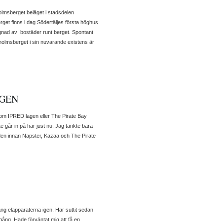
olmsberget beläget i stadsdelen
rget finns i dag Södertäljes första höghus
ggnad av bostäder runt berget. Spontant
holmsberget i sin nuvarande existens är
NGEN
 om IPRED lagen eller The Pirate Bay
nte går in på här just nu. Jag tänkte bara
 tiden innan Napster, Kazaa och The Pirate
ng elapparaterna igen. Har suttit sedan
gång. Hade förväntat mig att få en