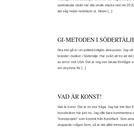
spektakulär utsikt när alla skulle släcka ned vid 20:3
det såg redan nedsläckt ut. Sikten [...]
GI-METODEN I SÖDERTÄLJ
Ska inte gå in i en politisk/religiös diskussion. Jag 
bränder i butiker i Södertälje. Har svårt att tro att d
av terror mot USA. Det är nog mer lokala förmågor som
om utrymme för [...]
VAD ÄR KONST!
Vad är konst. Det är en stor fråga. Jag har inte läst E
huvudsaken här just nu. Jag ville bara kommentera d
”konstprojekt” som kommit från Konstfack. Som amat
skapande i någon form, så är det alltid intressant att 