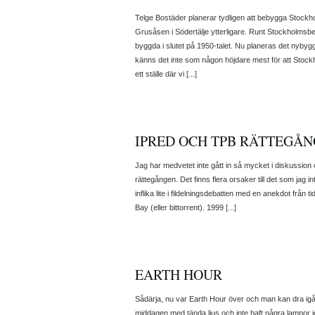
Telge Bostäder planerar tydligen att bebygga Stockh
Grusåsen i Södertälje ytterligare. Runt Stockholmsbe
byggda i slutet på 1950-talet. Nu planeras det nyby
känns det inte som någon höjdare mest för att Stock
ett ställe där vi [...]
IPRED OCH TPB RÄTTEGÅ
Jag har medvetet inte gått in så mycket i diskussion
rättegången. Det finns flera orsaker till det som jag i
inflika lite i fildelningsdebatten med en anekdot från
Bay (eller bittorrent). 1999 [...]
EARTH HOUR
Sådärja, nu var Earth Hour över och man kan dra igå
middagen med tända ljus och inte haft några lampor i