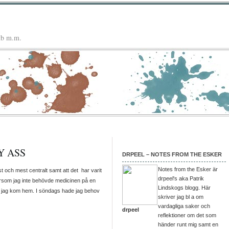
mtb m.m.
Y ASS
DRPEEL – NOTES FROM THE ESKER
Notes from the Esker är
st och mest centralt samt att det har varit
drpeel's aka Patrik
ftersom jag inte behövde medicinen på en
Lindskogs blogg. Här
r jag kom hem. I söndags hade jag behov
skriver jag bl a om
vardagliga saker och
drpeel
reflektioner om det som
händer runt mig samt en