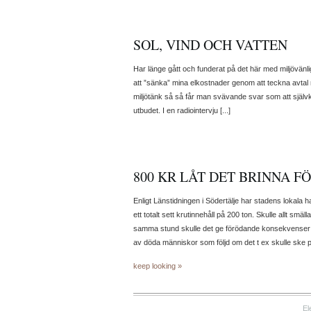
SOL, VIND OCH VATTEN
Har länge gått och funderat på det här med miljövänlig 
att ”sänka” mina elkostnader genom att teckna avta
miljötänk så så får man svävande svar som att självkla
utbudet. I en radiointervju [...]
800 KR LÅT DET BRINNA F
Enligt Länstidningen i Södertälje har stadens lokala 
ett totalt sett krutinnehåll på 200 ton. Skulle allt s
samma stund skulle det ge förödande konsekvense
av döda människor som följd om det t ex skulle ske på
keep looking »
El