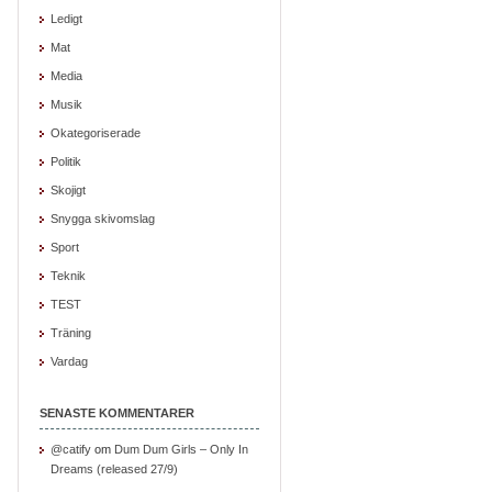
Ledigt
Mat
Media
Musik
Okategoriserade
Politik
Skojigt
Snygga skivomslag
Sport
Teknik
TEST
Träning
Vardag
SENASTE KOMMENTARER
@catify
om
Dum Dum Girls – Only In
Dreams (released 27/9)