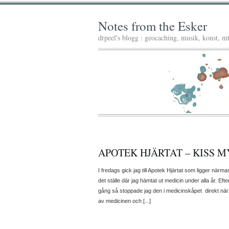
Notes from the Esker
drpeel's blogg : geocaching, musik, konst, 
APOTEK HJÄRTAT – KISS M
I fredags gick jag till Apotek Hjärtat som ligger närma
det ställe där jag hämtat ut medicin under alla år. E
gång så stoppade jag den i medicinskåpet direkt nä
av medicinen och [...]