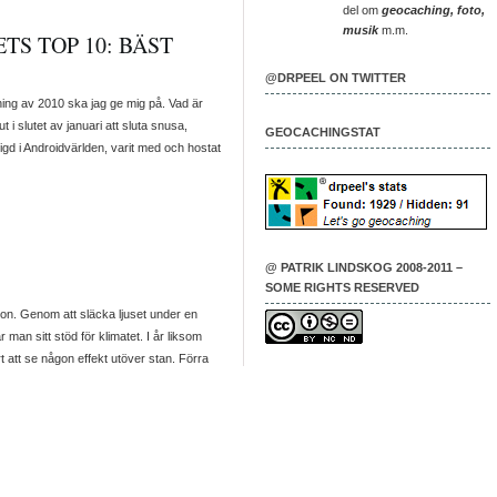
del om
geocaching, foto,
musik
m.m.
TS TOP 10: BÄST
@DRPEEL ON TWITTER
ning av 2010 ska jag ge mig på. Vad är
 i slutet av januari att sluta snusa,
GEOCACHINGSTAT
gd i Androidvärlden, varit med och hostat
@ PATRIK LINDSKOG 2008-2011 –
SOME RIGHTS RESERVED
ion. Genom att släcka ljuset under en
 man sitt stöd för klimatet. I år liksom
rt att se någon effekt utöver stan. Förra