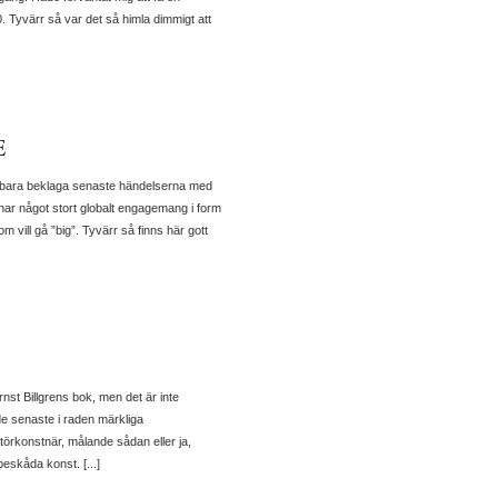
0. Tyvärr så var det så himla dimmigt att
E
vill bara beklaga senaste händelserna med
et har något stort globalt engagemang i form
 vill gå ”big”. Tyvärr så finns här gott
rnst Billgrens bok, men det är inte
e senaste i raden märkliga
örkonstnär, målande sådan eller ja,
beskåda konst. [...]