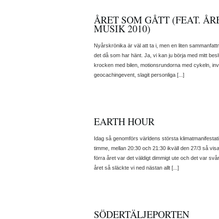
ÅRET SOM GÅTT (FEAT. ÅRE
MUSIK 2010)
Nyårskrönika är väl att ta i, men en liten sammanfatt
det då som har hänt. Ja, vi kan ju börja med mitt beslut
krocken med bilen, motionsrundorna med cykeln, invi
geocachingevent, slagit personliga [...]
EARTH HOUR
Idag så genomförs världens största klimatmanifestat
timme, mellan 20:30 och 21:30 ikväll den 27/3 så visar
förra året var det väldigt dimmigt ute och det var svå
året så släckte vi ned nästan allt [...]
SÖDERTÄLJEPORTEN