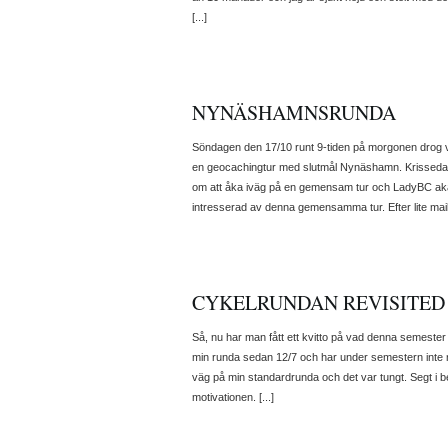
[...]
NYNÄSHAMNSRUNDA
Söndagen den 17/10 runt 9-tiden på morgonen drog vi
en geocachingtur med slutmål Nynäshamn. Krisseda
om att åka iväg på en gemensam tur och LadyBC aka 
intresserad av denna gemensamma tur. Efter lite mail
CYKELRUNDAN REVISITED
Så, nu har man fått ett kvitto på vad denna semester h
min runda sedan 12/7 och har under semestern inte r
väg på min standardrunda och det var tungt. Segt i be
motivationen. [...]