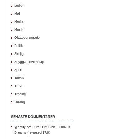
Ledigt
Mat
Media
Musik
Okategoriserade
Politik
Skojigt
Snygga skivomslag
Sport
Teknik
TEST
Träning
Vardag
SENASTE KOMMENTARER
@catify
om
Dum Dum Girls – Only In
Dreams (released 27/9)