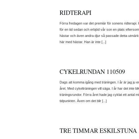
RIDTERAPI
Förra fredagen var det premiär för sonens ridterapi. 
för en tid sedan och erbjöd vår son en plats eftersom 
hästar och även andra djur så passade detta utmärkt. De
här med hästar. Han är inte [...]
CYKELRUNDAN 110509
Dags att komma igång med träningen. I år är jag ju e
året. Med cykelträningen vill säga. I år har det inte bli
träningsrundor. Förra året hade jag cyklat ett antal m
tidpunkten. Även om det blir [...]
TRE TIMMAR ESKILSTUNA