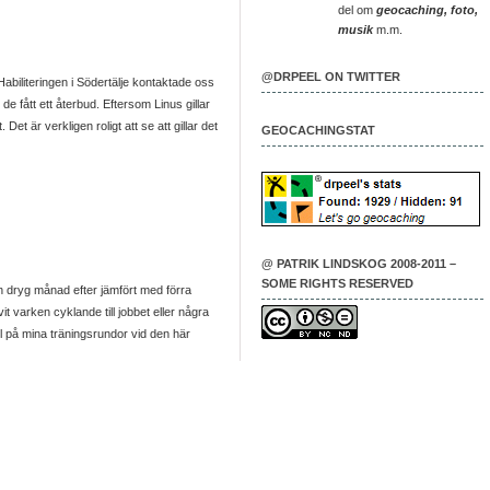
del om
geocaching, foto,
musik
m.m.
@DRPEEL ON TWITTER
Habiliteringen i Södertälje kontaktade oss
de fått ett återbud. Eftersom Linus gillar
t är verkligen roligt att se att gillar det
GEOCACHINGSTAT
@ PATRIK LINDSKOG 2008-2011 –
SOME RIGHTS RESERVED
n dryg månad efter jämfört med förra
vit varken cyklande till jobbet eller några
il på mina träningsrundor vid den här