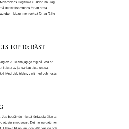
l Mälardalens Högskola i Eskilstuna. Jag
 lite tid tillsammans för att prata
dag eftermiddag, men också för att få lite
TS TOP 10: BÄST
ning av 2010 ska jag ge mig på. Vad är
 i slutet av januari att sluta snusa,
gd i Androidvärlden, varit med och hostat
G
a. Jag bestämde mig på lördagskvällen att
d att stå emot suget. Det har nu gått mer
Tillbaka till januari, den 28/1 var jag och