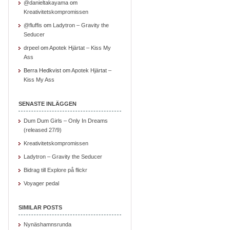
@danieltakayama
om
Kreativitetskompromissen
@fluffis
om
Ladytron – Gravity the
Seducer
drpeel
om
Apotek Hjärtat – Kiss My
Ass
Berra Hedkvist om
Apotek Hjärtat –
Kiss My Ass
SENASTE INLÄGGEN
Dum Dum Girls – Only In Dreams
(released 27/9)
Kreativitetskompromissen
Ladytron – Gravity the Seducer
Bidrag till Explore på flickr
Voyager pedal
SIMILAR POSTS
Nynäshamnsrunda