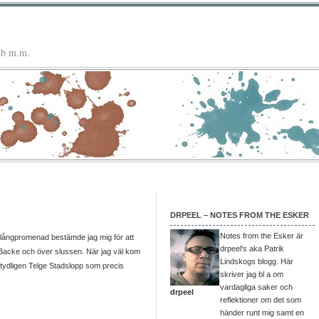
mtb m.m.
DRPEEL – NOTES FROM THE ESKER
Notes from the Esker är
n långpromenad bestämde jag mig för att
drpeel's aka Patrik
Backe och över slussen. När jag väl kom
Lindskogs blogg. Här
ar tydligen Telge Stadslopp som precis
skriver jag bl a om
vardagliga saker och
drpeel
reflektioner om det som
händer runt mig samt en