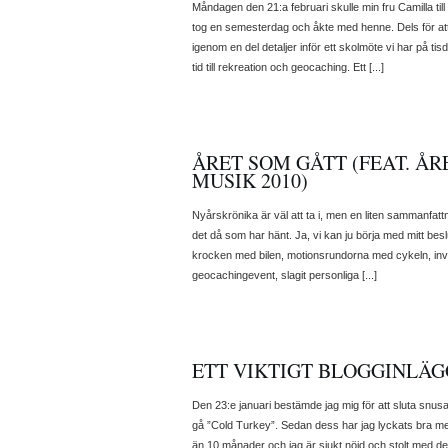
Måndagen den 21:a februari skulle min fru Camilla til
tog en semesterdag och åkte med henne. Dels för att få
igenom en del detaljer inför ett skolmöte vi har på tis
tid till rekreation och geocaching. Ett [...]
ÅRET SOM GÅTT (FEAT. ÅRE
MUSIK 2010)
Nyårskrönika är väl att ta i, men en liten sammanfatt
det då som har hänt. Ja, vi kan ju börja med mitt beslut
krocken med bilen, motionsrundorna med cykeln, invi
geocachingevent, slagit personliga [...]
ETT VIKTIGT BLOGGINLÄG
Den 23:e januari bestämde jag mig för att sluta snus
gå ”Cold Turkey”. Sedan dess har jag lyckats bra me
än 10 månader och jag är sjukt nöjd och stolt med det. 