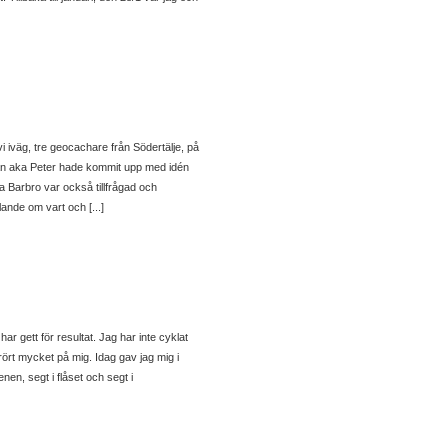
 iväg, tre geocachare från Södertälje, på
n aka Peter hade kommit upp med idén
Barbro var också tillfrågad och
ande om vart och [...]
ar gett för resultat. Jag har inte cyklat
ört mycket på mig. Idag gav jag mig i
nen, segt i flåset och segt i