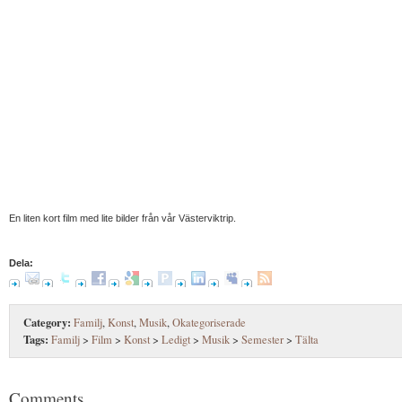
En liten kort film med lite bilder från vår Västerviktrip.
Dela:
Category:
Familj
,
Konst
,
Musik
,
Okategoriserade
Tags:
Familj
>
Film
>
Konst
>
Ledigt
>
Musik
>
Semester
>
Tälta
Comments