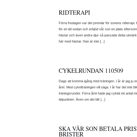
RIDTERAPI
Förra fredagen var det premiär för sonens ridterapi. 
för en tid sedan och erbjöd vår son en plats eftersom 
hästar och även andra djur så passade detta utmärkt. De
här med hästar. Han är inte [...]
CYKELRUNDAN 110509
Dags att komma igång med träningen. I år är jag ju e
året. Med cykelträningen vill säga. I år har det inte bli
träningsrundor. Förra året hade jag cyklat ett antal m
tidpunkten. Även om det blir [...]
SKA VÅR SON BETALA PR
BRISTER