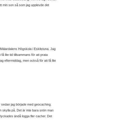
tt min son så som jag upplevde det
l Mälardalens Högskola i Eskilstuna. Jag
 lite tid tillsammans för att prata
dag eftermiddag, men också för att få lite
r sedan jag började med geocaching.
 skylla på. Det är inte bara snön man
 lyckades ändå logga fler cacher. Det