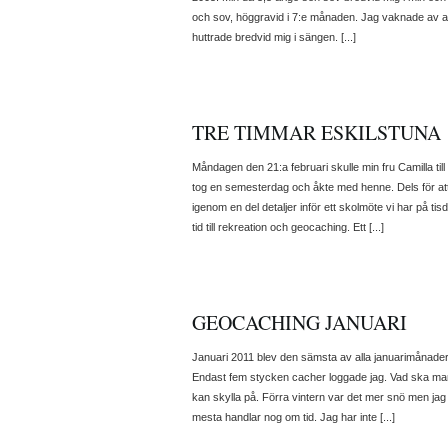
och sov, höggravid i 7:e månaden. Jag vaknade av a
huttrade bredvid mig i sängen. [...]
TRE TIMMAR ESKILSTUNA
Måndagen den 21:a februari skulle min fru Camilla til
tog en semesterdag och åkte med henne. Dels för att få
igenom en del detaljer inför ett skolmöte vi har på tis
tid till rekreation och geocaching. Ett [...]
GEOCACHING JANUARI
Januari 2011 blev den sämsta av alla januarimånade
Endast fem stycken cacher loggade jag. Vad ska man
kan skylla på. Förra vintern var det mer snö men jag
mesta handlar nog om tid. Jag har inte [...]