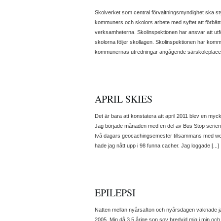
Skolverket som central förvaltningsmyndighet ska sty
kommuners och skolors arbete med syftet att förbättra
verksamheterna. Skolinspektionen har ansvar att utfö
skolorna följer skollagen. Skolinspektionen har kommit f
kommunernas utredningar angågende särskoleplaceringa
APRIL SKIES
Det är bara att konstatera att april 2011 blev en myc
Jag började månaden med en del av Bus Stop serien
två dagars geocachingsemester tillsammans med wel
hade jag nått upp i 98 funna cacher. Jag loggade [...]
EPILEPSI
Natten mellan nyårsafton och nyårsdagen vaknade ja
2005. Min då 3,5 årige son sov bredvid mig i min och 