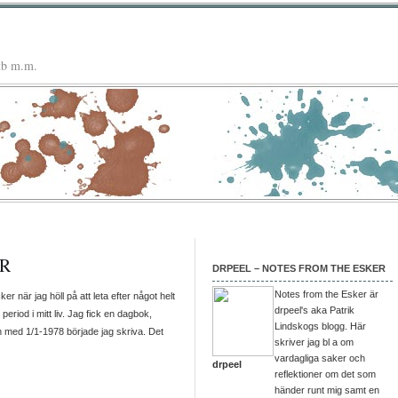
mtb m.m.
R
DRPEEL – NOTES FROM THE ESKER
Notes from the Esker är
 när jag höll på att leta efter något helt
drpeel's aka Patrik
riod i mitt liv. Jag fick en dagbok,
Lindskogs blogg. Här
h med 1/1-1978 började jag skriva. Det
skriver jag bl a om
vardagliga saker och
drpeel
reflektioner om det som
händer runt mig samt en