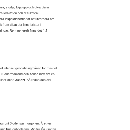
ra, stödja, följa upp och utvärderar
 kvaliteten och resultaten i
ra inspektionerna för att utvärdera om
ram till att det finns brister i
r. Rent generellt finns det [...]
ket intensiv geocahcingmånad för min del.
 i Södermanland och sedan blev det en
lner och Graazzt. Så redan den 8/4
g runt 3-tiden på morgonen. Året var
min frus dubbelsäng. Min fru låg i soffan