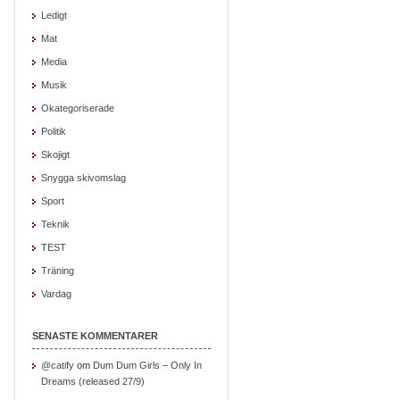
Ledigt
Mat
Media
Musik
Okategoriserade
Politik
Skojigt
Snygga skivomslag
Sport
Teknik
TEST
Träning
Vardag
SENASTE KOMMENTARER
@catify
om
Dum Dum Girls – Only In
Dreams (released 27/9)