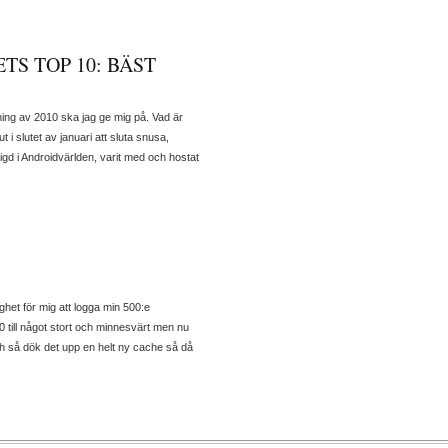
TS TOP 10: BÄST
ning av 2010 ska jag ge mig på. Vad är
 i slutet av januari att sluta snusa,
gd i Androidvärlden, varit med och hostat
ghet för mig att logga min 500:e
till något stort och minnesvärt men nu
ch så dök det upp en helt ny cache så då