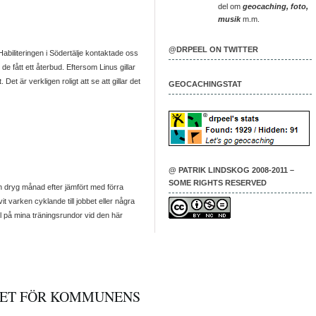
del om
geocaching, foto,
musik
m.m.
@DRPEEL ON TWITTER
Habiliteringen i Södertälje kontaktade oss
de fått ett återbud. Eftersom Linus gillar
t är verkligen roligt att se att gillar det
GEOCACHINGSTAT
@ PATRIK LINDSKOG 2008-2011 –
SOME RIGHTS RESERVED
n dryg månad efter jämfört med förra
vit varken cyklande till jobbet eller några
il på mina träningsrundor vid den här
ISET FÖR KOMMUNENS