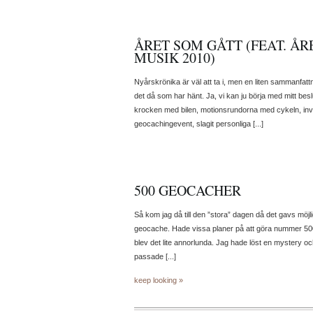
ÅRET SOM GÅTT (FEAT. ÅRE
MUSIK 2010)
Nyårskrönika är väl att ta i, men en liten sammanfatt
det då som har hänt. Ja, vi kan ju börja med mitt beslut
krocken med bilen, motionsrundorna med cykeln, invi
geocachingevent, slagit personliga [...]
500 GEOCACHER
Så kom jag då till den ”stora” dagen då det gavs möjli
geocache. Hade vissa planer på att göra nummer 500 
blev det lite annorlunda. Jag hade löst en mystery o
passade [...]
keep looking »