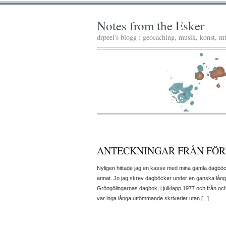
Notes from the Esker
drpeel's blogg : geocaching, musik, konst, 
ANTECKNINGAR FRÅN FÖR
Nyligen hittade jag en kasse med mina gamla dagböcker
annat. Jo jag skrev dagböcker under en ganska lång pe
Gröngölingarnas dagbok, i julklapp 1977 och från oc
var inga långa uttömmande skriverier utan [...]