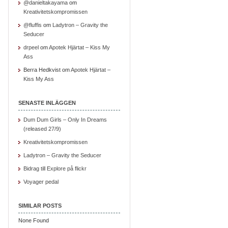
@danieltakayama
om
Kreativitetskompromissen
@fluffis
om
Ladytron – Gravity the
Seducer
drpeel
om
Apotek Hjärtat – Kiss My
Ass
Berra Hedkvist om
Apotek Hjärtat –
Kiss My Ass
SENASTE INLÄGGEN
Dum Dum Girls – Only In Dreams
(released 27/9)
Kreativitetskompromissen
Ladytron – Gravity the Seducer
Bidrag till Explore på flickr
Voyager pedal
SIMILAR POSTS
None Found