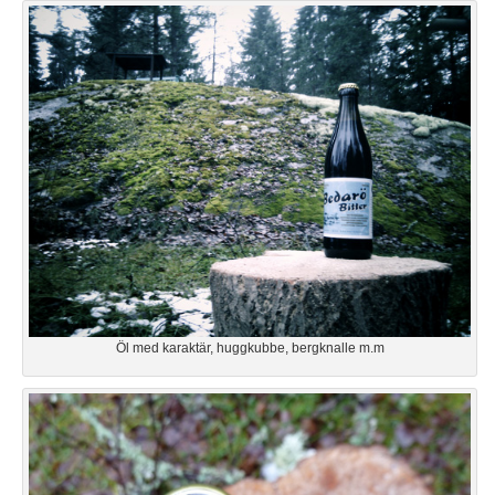
Öl med karaktär, huggkubbe, bergknalle m.m