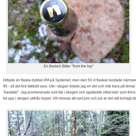
En Bedarö Bitter "from the top"
Hittade en flaska dubbel IPA på Systemet, men den 50 cl flaskan kostade närmar
95:- så det fick faktiskt vara. Ute i stugan fotade jag en del och inte bara på temat
”karaktär”. Jag promenerade runt lite i skogen och upptäckte vilket kärr som finns
bit upp i skogen utifrån torpet. Vill minnas att runt juni och juli är det rätt torrlagt dä