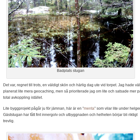
Badplats stugan
Det var, regnet till trots, en väldigt skön och härlig dag ute vid torpet. Jag hade väl
planerat lite mera geocaching, men så prioriterade jag om lite och satsade mer p
total avkoppling istället.
Lite byggprojekt pågår ju för jämnan, här är en ”
menta
” som vilar lite under helge
Gäststugan har fått fint innergolv och utbyggnaden och helheten börjar bli riktigt
trevlig.